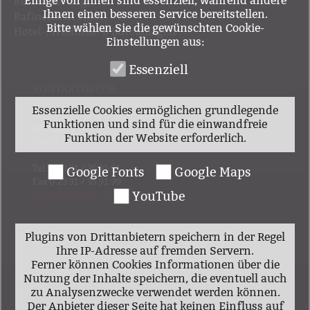
Einige von ihnen sind essenziell, während andere
Restaurierung
Ihnen einen besseren Service bereitstellen.
Rafinesse in Stein
Bitte wählen Sie die gewünschten Cookie-
Hotel-, Wellness- & Büroanlagen
Einstellungen aus:
Essenziell
KONTAKTDATEN:
Essenzielle Cookies ermöglichen grundlegende
Bartscher & Wortmann GmbH
Funktionen und sind für die einwandfreie
Werkzeugstraße 16
Funktion der Website erforderlich.
58093 Hagen
Google Fonts
Google Maps
Tel. 0 23 31 / 35 91 91
Fax 0 23 31 / 35 91 99
YouTube
info@bartscher-wortmann.de
Plugins von Drittanbietern speichern in der Regel
Ihre IP-Adresse auf fremden Servern.
Ferner können Cookies Informationen über die
ÖFFNUNGSZEITEN:
Nutzung der Inhalte speichern, die eventuell auch
Montag - Donnerstag:
zu Analysenzwecke verwendet werden können.
8.oo - 17.oo Uhr
Der Anbieter dieser Seite hat keinen Einfluss auf