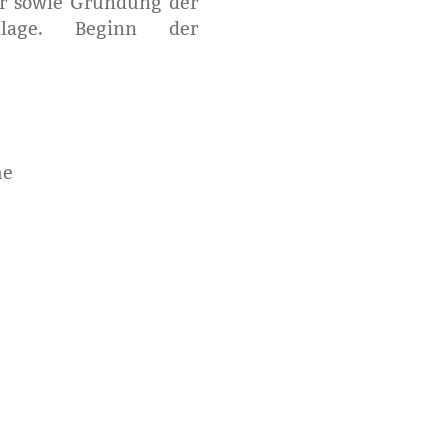
r sowie Gründung der
nlage. Beginn der
me