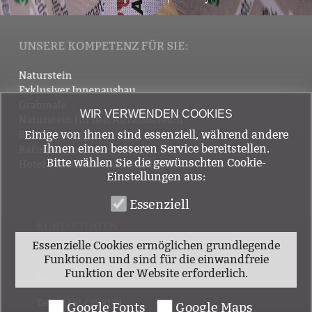
UNSERE KOMPETENZ FÜR SIE:
Naturstein
Exklusiver Innenausbau
Grabmale
WIR VERWENDEN COOKIES
Naturstein für den Außenbereich
Einige von ihnen sind essenziell, während andere
Restaurierung
Ihnen einen besseren Service bereitstellen.
Rafinesse in Stein
Bitte wählen Sie die gewünschten Cookie-
Hotel-, Wellness- & Büroanlagen
Einstellungen aus:
Essenziell
KONTAKTDATEN:
Essenzielle Cookies ermöglichen grundlegende
Bartscher & Wortmann GmbH
Funktionen und sind für die einwandfreie
Werkzeugstraße 16
Funktion der Website erforderlich.
58093 Hagen
Tel. 0 23 31 / 35 91 91
Google Fonts
Google Maps